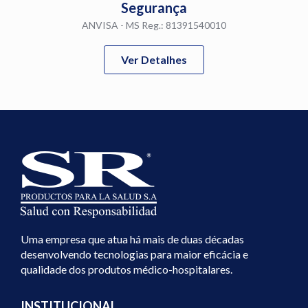
Segurança
ANVISA - MS Reg.: 81391540010
Ver Detalhes
Conheça a Fábrica da SR em Manaus – AM no Brasil
Jeringa de 1ml
A utilização de materiais descartáveis, cada vez mais adotada em
procedimentos terapêuticos inovadores, reduz o risco de infecção e
contaminação cruzada, proporciona maior segurança aos pacientes e
profissionais de saúde, além de reduzir o alto custo destes
tratamentos.
Uma empresa que atua há mais de duas décadas
Jeringa de 1ml
desenvolvendo tecnologias para maior eficácia e
As Seringas SR são estéreis, descartáveis, transparentes, atóxicas,
qualidade dos produtos médico-hospitalares.
com bico que garante conexões seguras e sem vazamentos. São
fabricadas de acordo com as legislações e normas técnicas
internacionais e dentro dos requisitos das BPF – Boas Práticas de
INSTITUCIONAL