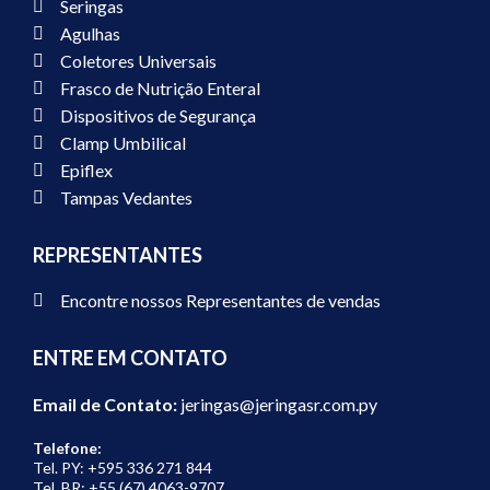
Seringas
Agulhas
Coletores Universais
Frasco de Nutrição Enteral
Dispositivos de Segurança
Clamp Umbilical
Epiflex
Tampas Vedantes
REPRESENTANTES
Encontre nossos Representantes de vendas
ENTRE EM CONTATO
Email de Contato:
jeringas@jeringasr.com.py
Telefone:
Tel. PY: +595 336 271 844
Tel. BR: +55 (67) 4063-9707